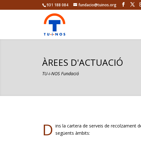
931 188 084
fundacio@tuinos.org
ÀREES D'ACTUACIÓ
TU-i-NOS Fundació
D
ins la cartera de serveis de recolzament de
següents àmbits: