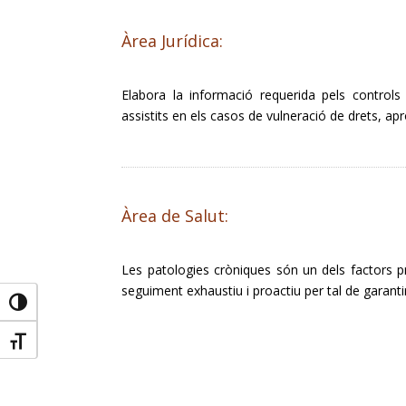
Àrea Jurídica:
Elabora la informació requerida pels controls 
assistits en els casos de vulneració de drets, ap
Àrea de Salut:
Les patologies cròniques són un dels factors 
seguiment exhaustiu i proactiu per tal de garantir 
Toggle High Contrast
Toggle Font size