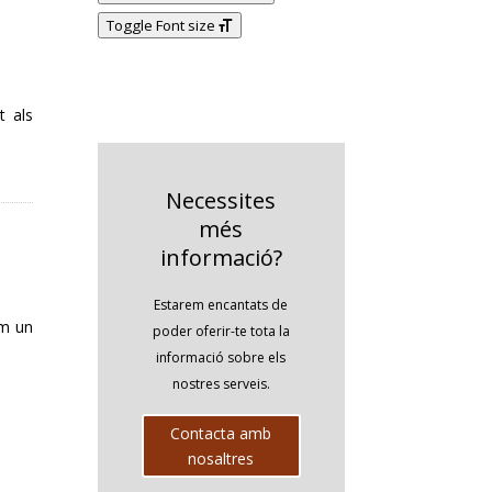
Toggle Font size
t als
Necessites
més
informació?
Estarem encantats de
em un
poder oferir-te tota la
informació sobre els
nostres serveis.
Contacta amb
nosaltres