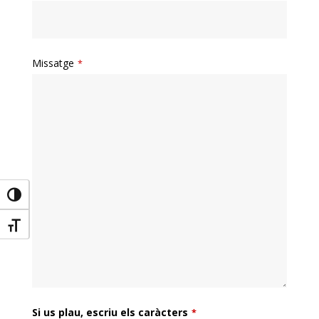
Missatge
*
Toggle High Contrast
Toggle Font size
Email
Si us plau, escriu els caràcters
*