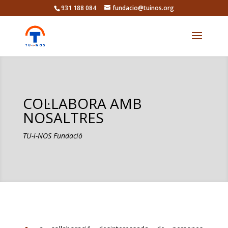
931 188 084
fundacio@tuinos.org
COL·LABORA AMB
NOSALTRES
TU-i-NOS Fundació