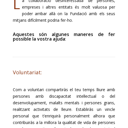
L
a col·laboració desinteressada de persones,
empreses i altres entitats és molt valuosa per
poder arribar allà on la Fundació amb els seus
mitjans difícilment podria fer-ho.
Aquestes són algunes maneres de fer
possible la vostra ajuda
:
Voluntariat:
Com a voluntari compartiràs el teu temps lliure amb
persones amb discapacitat intel·lectual o del
desenvolupament, malalts mentals i persones grans,
realitzant activitats de lleure. Establiràs un vincle
personal que t’enriquirà personalment alhora que
contribuiràs a la millora la qualitat de vida de persones