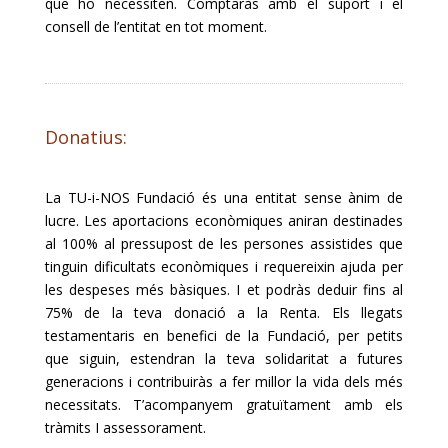
que ho necessiten. Comptaràs amb el suport i el
consell de l’entitat en tot moment.
Donatius:
La TU-i-NOS Fundació és una entitat sense ànim de
lucre. Les aportacions econòmiques aniran destinades
al 100% al pressupost de les persones assistides que
tinguin dificultats econòmiques i requereixin ajuda per
les despeses més bàsiques. I et podràs deduir fins al
75% de la teva donació a la Renta. Els llegats
testamentaris en benefici de la Fundació, per petits
que siguin, estendran la teva solidaritat a futures
generacions i contribuiràs a fer millor la vida dels més
necessitats. T’acompanyem gratuïtament amb els
tràmits I assessorament.